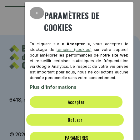
×
PARAMÈTRES DE
COOKIES
En cliquant sur
« Accepter »
, vous acceptez le
stockage de
témoins (cookies)
sur votre appareil
pour améliorer les performances de notre site Web
et recueillir certaines statistiques de fréquentation
via Google Analytics. Le respect de votre vie privée
est important pour nous, nous ne collectons aucune
Contact
donnée personnelle sans votre consentement.
Plus d'informations
6418, rue St-Hubert, Montréal (Québec) H2S 2M2
Accepter
Mentions légales
Refuser
© 2026 Bâtiment durable Québec | Tous droits
PARAMÈTRES