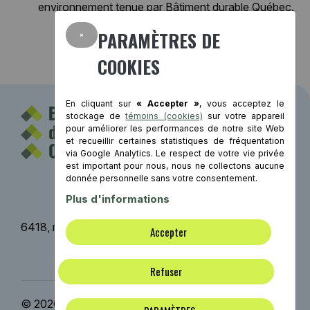
environnement tenue par Bâtiment durable Québec.
×
PARAMÈTRES DE
COOKIES
En cliquant sur
« Accepter »
, vous acceptez le
stockage de
témoins (cookies)
sur votre appareil
pour améliorer les performances de notre site Web
et recueillir certaines statistiques de fréquentation
via Google Analytics. Le respect de votre vie privée
est important pour nous, nous ne collectons aucune
Contact
donnée personnelle sans votre consentement.
Plus d'informations
6418, rue St-Hubert, Montréal (Québec) H2S 2M2
Accepter
Mentions légales
Refuser
© 2026 Bâtiment durable Québec | Tous droits