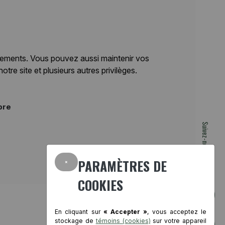
nements. Vous pouvez aussi maintenir vos
e site et plusieurs autres privilèges.
bre
Suivez-nous
×
PARAMÈTRES DE
COOKIES
En cliquant sur
« Accepter »
, vous acceptez le
stockage de
témoins (cookies)
sur votre appareil