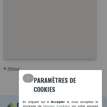
Retour
×
PARAMÈTRES DE
COOKIES
En cliquant sur
« Accepter »
, vous acceptez le
stockage de
témoins (cookies)
sur votre appareil