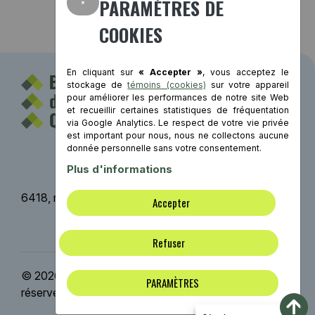
×
PARAMÈTRES DE
COOKIES
En cliquant sur
« Accepter »
, vous acceptez le
stockage de
témoins (cookies)
sur votre appareil
pour améliorer les performances de notre site Web
et recueillir certaines statistiques de fréquentation
via Google Analytics. Le respect de votre vie privée
est important pour nous, nous ne collectons aucune
Contact
donnée personnelle sans votre consentement.
Plus d'informations
6418, rue St-Hubert, Montréal (Québec) H2S 2M2
Accepter
Mentions légales
Refuser
© 2026 Bâtiment durable Québec | Tous droits
PARAMÈTRES
réservés. | Conception Web :
ViGlob