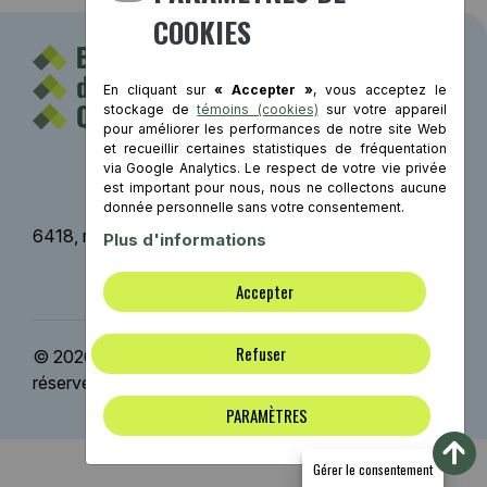
COOKIES
En cliquant sur
« Accepter »
, vous acceptez le
stockage de
témoins (cookies)
sur votre appareil
pour améliorer les performances de notre site Web
et recueillir certaines statistiques de fréquentation
Contact
via Google Analytics. Le respect de votre vie privée
est important pour nous, nous ne collectons aucune
donnée personnelle sans votre consentement.
6418, rue St-Hubert, Montréal (Québec) H2S 2M2
Plus d'informations
Mentions légales
Accepter
Refuser
© 2026 Bâtiment durable Québec | Tous droits
réservés. | Conception Web :
ViGlob
PARAMÈTRES
Gérer le consentement