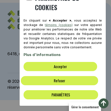
COOKIES
En cliquant sur
« Accepter »
, vous acceptez le
stockage de
témoins (cookies)
sur votre appareil
pour améliorer les performances de notre site Web
et recueillir certaines statistiques de fréquentation
Contact
via Google Analytics. Le respect de votre vie privée
est important pour nous, nous ne collectons aucune
donnée personnelle sans votre consentement.
6418, rue St-Hubert, Montréal (Québec) H2S 2M2
Plus d'informations
Mentions légales
Accepter
Refuser
© 2026 Bâtiment durable Québec | Tous droits
réservés. | Conception Web :
ViGlob
PARAMÈTRES
Gérer le consentement